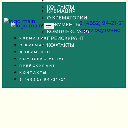
ПРЕЙСКУРАНТ
Skip
КОНТАКТЫ
КРЕМАЦИЯ
to
О КРЕМАТОРИИ
the
8 (4852) 94-21-21
ДОКУМЕНТЫ
content
круглосуточно
КОМПЛЕКС УСЛУГ
ПРЕЙСКУРАНТ
КРЕМАЦИЯ
КОНТАКТЫ
О КРЕМАТОРИИ
ДОКУМЕНТЫ
КОМПЛЕКС УСЛУГ
ПРЕЙСКУРАНТ
КОНТАКТЫ
8 (4852) 94-21-21
Урны для праха